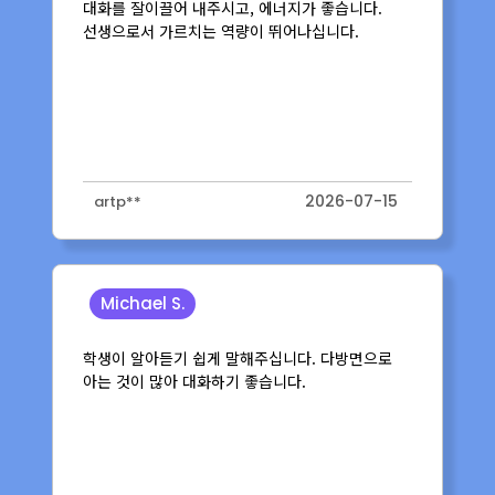
두 분 모두 편한 분위기에서 대화를
이끌어내주시고, formal/casual 한 상황에 적합한
term과 표현들을 많이 알려주십니다.
I really appreciate how both of you support
me with engaging conversation and teach
me so many useful expressions for both
formal and casual situations. Thanks to
you I got used to encounter English
2026-07-10
magnum10**
business meetings and gatherings.
Samantha
에너지가 넘치고 매우 논리적입니다. 숙제를
리뷰해줄 때 단순히 틀린 문법이나 용례를 알려줄
뿐 아니라 영어식 문장을 어떻게 만드는지 말
그대로 작문법을 알려줍니다.