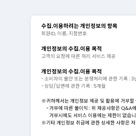
제3조 [테멘네트웍스(주) 신원정보 등의 제공
“메이븐”은 테멘네트웍스㈜의 상호,대표자 성
통신판매업 신고번호 및 개인정보보호책임자 등
수집.이용하려는 개인정보의 항목
회원ID, 이름, 지점번호
제4조 [약관의 게시 등]
“메이븐”은 이용자가 별도의 연결화면을 통하여 
개인정보의 수집.이용 목적
고객의 요청에 따른 처리 서비스 제공
제5조 [약관의 개정]
① “메이븐”은 관계법령을 위배하지 않는 범위에
개인정보의 수집.이용 목적
② “메이븐”이 약관을 개정할 경우에는 적용일자
소비자의 불만 또는 분쟁처리에 관한 기록 : 
게시하며, 기존 회원에게는 본 약관 제8조의 
상담/답변에 관한 기록 : 5개월
회원탈퇴를 할 수 있습니다.
귀하께서는 개인정보 제공 및 활용에 거부할 
제6조 [약관의 효력]
거부에 따른 불이익 : 위 제공사항은 Q&
① 본 약관은 이용자가 약관의 내용에 동의하며
거부시에도 서비스 이용에는 제한이 없습니
② “메이븐”은 기존 회원이 본 약관 제5조 제
기타 개인정보 취급에 관한 상세한 사항은 저희
봅니다.
③ 본 약관에 명시되지 않은 사항에 대해서는 “