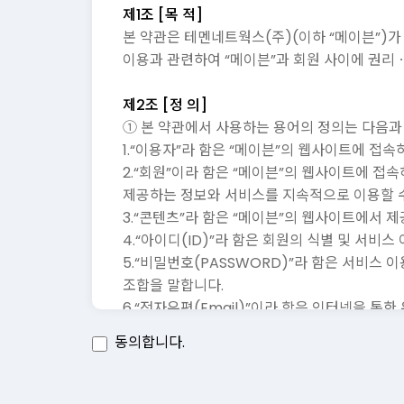
제1조 [목 적]
본 약관은 테멘네트웍스(주)(이하 “메이븐”)가 
이용과 관련하여 “메이븐”과 회원 사이에 권리
제2조 [정 의]
① 본 약관에서 사용하는 용어의 정의는 다음과
1.“이용자”라 함은 “메이븐”의 웹사이트에 접속
2.“회원”이라 함은 “메이븐”의 웹사이트에 접
제공하는 정보와 서비스를 지속적으로 이용할 수
3.“콘텐츠”라 함은 “메이븐”의 웹사이트에서 
4.“아이디(ID)”라 함은 회원의 식별 및 서비
5.“비밀번호(PASSWORD)”라 함은 서비스 
조합을 말합니다.
6.“전자우편(Email)”이라 함은 인터넷을 통
7.“운영자(관리자)”라 함은 서비스의 전반적인
동의합니다.
8.“회원의 게시물”이라 함은 “메이븐”의 서비스
② 전항 각호에 해당하는 정의 이외의, 기타 용