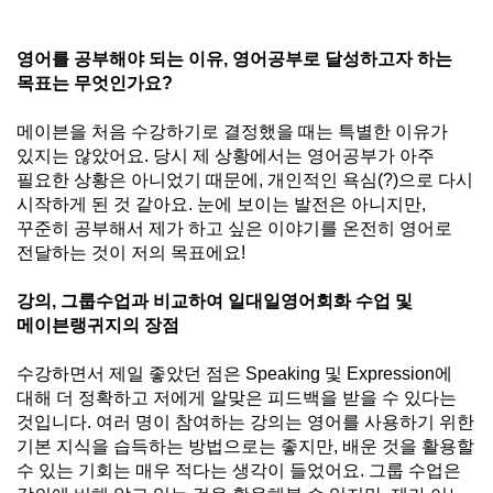
영어를 공부해야 되는 이유
,
영어공부로 달성하고자 하는
목표는 무엇인가요
?
메이븐을 처음 수강하기로 결정했을 때는 특별한 이유가
있지는 않았어요
.
당시 제 상황에서는 영어공부가 아주
필요한 상황은 아니었기 때문에
,
개인적인 욕심
(?)
으로 다시
시작하게 된 것 같아요
.
눈에 보이는 발전은 아니지만
,
꾸준히 공부해서 제가 하고 싶은 이야기를 온전히 영어로
전달하는 것이 저의 목표에요
!
강의
,
그룹수업과 비교하여
일대일영어회화
수업 및
메이븐랭귀지의 장점
수강하면서 제일 좋았던 점은
Speaking
및
Expression
에
대해 더 정확하고 저에게 알맞은 피드백을 받을 수 있다는
것입니다
.
여러 명이 참여하는 강의는 영어를 사용하기 위한
기본 지식을 습득하는 방법으로는 좋지만
,
배운 것을 활용할
수 있는 기회는 매우 적다는 생각이 들었어요
.
그룹 수업은