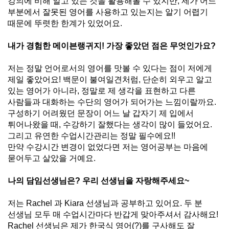
강의에 비해 알고 있는 것을 활용해볼 수 있지만
,
제가 어느
부분에서 잘못된 영어를 사용하고 있는지는 알기 어렵기
때문에 뚜렷한 한계가 있었어요
.
내가 경험한 메이븐랭귀지
!
가장 좋았던 점은 무엇인가요
?
저는 정말 언어로서의 영어를 맛볼 수 있다는 점이 저에게
제일 좋았어요
!
백문이 불여일견처럼
,
단순히 외우고 알고
있는 영어가 아니라
,
정말로 제 생각을 표현하고 다른
사람들과 대화하는 수단의 영어가 되어가는 느낌이랄까요
.
구성하기 어려웠던 문장이 어느 날 갑자기 제 입에서
튀어나왔을 때
,
수강하기 잘했다는 생각이 많이 들었어요
.
그리고 유연한 수업시간관리는 정말 필수에요
!!
만약 수강시간 변경이 없었다면 저는 영어공부는 마음에
묻어두고 살았을 거예요
.
나의 담임선생님은
?
우리 선생님을 자랑해주세요
~
저는
Rachel
과
Kiara
선생님과 공부하고 있어요
.
두 분
선생님 모두 매 수업시간마다 반갑게 맞아주셔서 감사해요
!
Rachel
선생님은 제가 한국식 영어
(?)
를 구사해도 잘