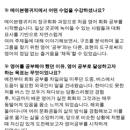
🎯
메이븐랭귀지에서 어떤 수업을 수강하셨나요?
메이븐랭귀지의 정규회화 과정으로 처음 영어 회화 공부를
시작했습니다
.
일상 곳곳에 녹아들 수 있는 사람들과 대화
묘사를 기반으로 자연스럽게
여러 주제들에 대해 이야기해보면서
,
구조를 분석하며 옳고
그름을 찾기 위한 영어
‘
공부
’
와는 다른
,
표현의 도구로써의
영어의 정답 없는 즐거움을
‘
체득
’
할 수 있었습니다
.
🎯
영어를 공부해야 했던 이유
,
영어 공부로 달성하고자
하는 목표는 무엇이었나요?
예전부터 회화 공부를 차일피일 미루던 도중
,
버스에서
도움이 필요한 외국인이 말을 건네왔습니다
.
한마디도 못한
저를 버스 안 모두가 쳐다보는 당황스러웠던 경험
후
,
지금까지 배운 영어가 실전 회화의 그것과는 매우
동떨어져 있음을 몸소 느끼게 되었습니다
.
해외를
돌아다니며 여러 문화권들의 삶의 방식을 경험해보고 이를
글로 옮기는 삶을 소망하기에
,
앞으로 비슷한 상황에 처했을
때 자신감 있게 도전해보고자 영어공부를 시작하게